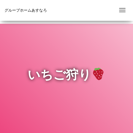
グループホームあすなろ
ナ
ビ
ゲ
ー
シ
ョ
ン
を
いちご狩り
切
り
替
え