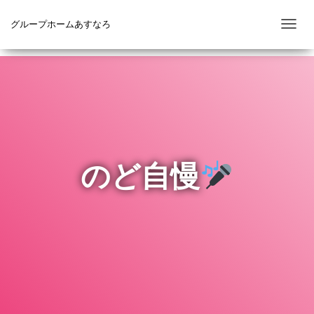
グループホームあすなろ
ナ
ビ
ゲ
ー
シ
ョ
ン
を
のど自慢
切
り
替
え