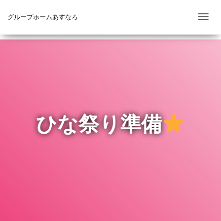
グループホームあすなろ
ナ
ビ
ゲ
ー
シ
ョ
ン
を
ひな祭り準備
切
り
替
え