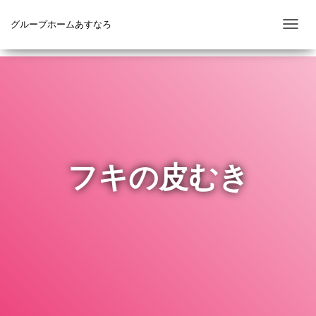
グループホームあすなろ
ナ
ビ
ゲ
ー
シ
ョ
ン
を
フキの皮むき
切
り
替
え