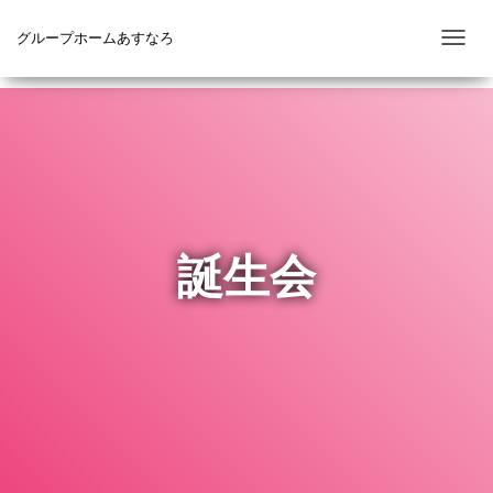
グループホームあすなろ
ナ
ビ
ゲ
ー
シ
ョ
ン
を
誕生会
切
り
替
え