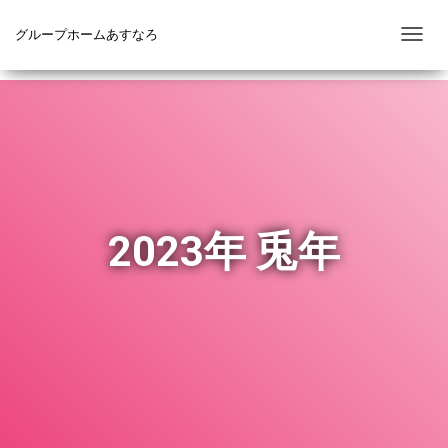
グループホームあすなろ
ナ
ビ
ゲ
ー
シ
ョ
ン
を
2023年 兎年
切
り
替
え